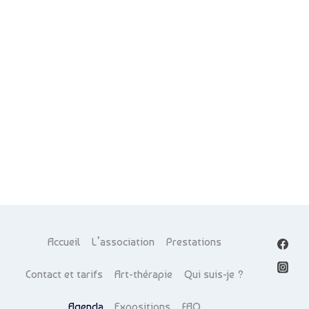
de
vue
Évè
Accueil
L’association
Prestations
Contact et tarifs
Art-thérapie
Qui suis-je ?
Agenda
Expositions
FAQ