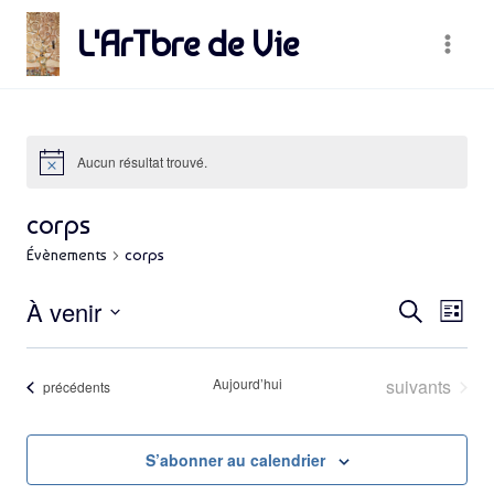
Skip
L'ArTbre de Vie
to
content
Aucun résultat trouvé.
corps
Évènements
corps
Rec
À venir
Na
Recherche
Liste
Sélectionnez
de
et
une
Évènements
Aujourd’hui
suivants
vu
Évènements
précédents
date.
Év
nav
S’abonner au calendrier