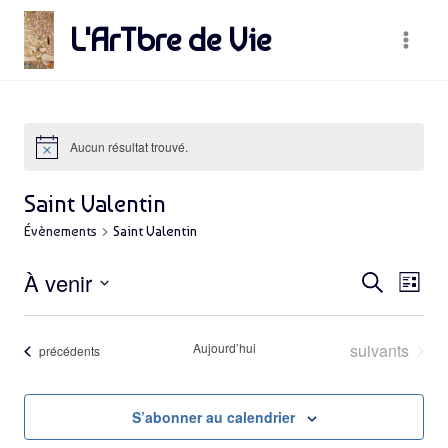
Skip
L'ArTbre de Vie
to
content
Aucun résultat trouvé.
Saint Valentin
Évènements
Saint Valentin
Rec
À venir
Na
Recherche
Liste
Sélectionnez
de
et
une
Évènements
Aujourd’hui
suivants
vu
Évènements
précédents
date.
Év
nav
S’abonner au calendrier