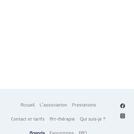
de
vue
Évè
Accueil
L’association
Prestations
Contact et tarifs
Art-thérapie
Qui suis-je ?
Agenda
Expositions
FAQ