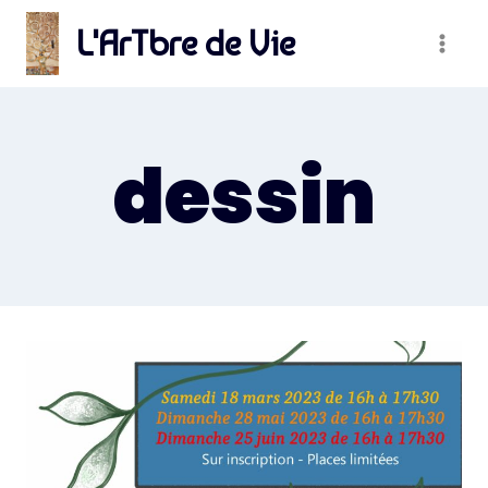
Skip
L'ArTbre de Vie
to
content
dessin