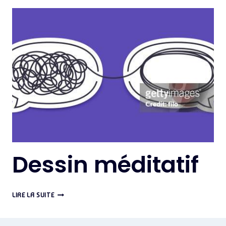
MENTALEMENT
AVANT
LE
BAC
OU
LE
DNB
#2
Dessin méditatif
DESSIN
LIRE LA SUITE
MÉDITATIF