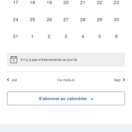
vue
0
0
0
0
0
0
0
17
18
19
20
21
22
23
évènement,
évènement,
évènement,
évènement,
évènement,
évènement,
évèneme
Évè
0
0
0
0
0
0
0
24
25
26
27
28
29
30
évènement,
évènement,
évènement,
évènement,
évènement,
évènement,
évèneme
0
0
0
0
0
0
0
31
1
2
3
4
5
6
évènement,
évènement,
évènement,
évènement,
évènement,
évènement,
évèneme
Il n’y a pas d’évènements ce jour là.
Juil
Ce mois-ci
Sep
S’abonner au calendrier