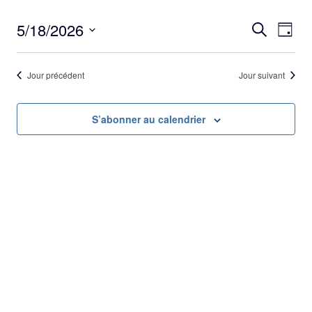
Rec
5/18/2026
Na
Recherche
Jour
Sélectionnez
de
et
une
Jour précédent
Jour suivant
vu
date.
Év
nav
S’abonner au calendrier
de
vue
Évè